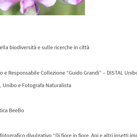
la biodiversità e sulle ricerche in città
go e Responsabile Collezione “Guido Grandi” – DISTAL Unib
L Unibo e Fotografa Naturalista
stica BeeBo
otografico divulgativo “Di fiore in fiore. Api e altri insetti i