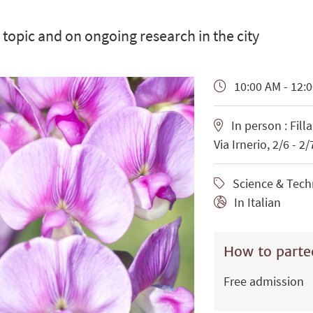
 topic and on ongoing research in the city
10:00 AM - 12:
In person : Fill
Via Irnerio, 2/6 - 2
Science & Techn
In Italian
How to parte
Free admission