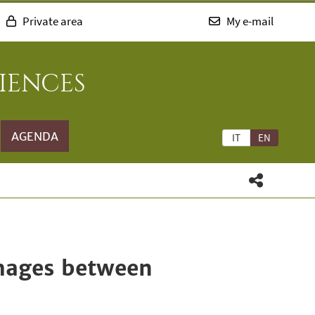
Private area
My e-mail
IENCES
AGENDA
IT
EN
 images between