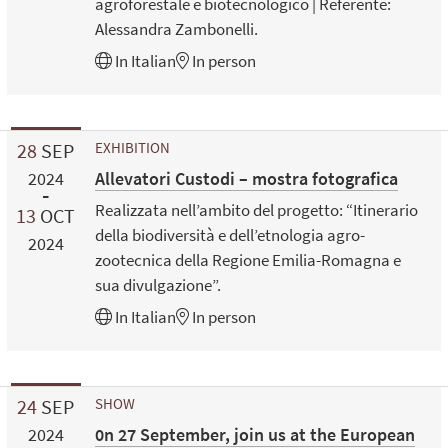
agroforestale e biotecnologico | Referente:
Alessandra Zambonelli.
In
Italian
In person
28
SEP
EXHIBITION
Allevatori Custodi – mostra fotografica
2024
Realizzata nell’ambito del progetto: “Itinerario
13
OCT
della biodiversità e dell’etnologia agro-
2024
zootecnica della Regione Emilia-Romagna e
sua divulgazione”.
In
Italian
In person
24
SEP
SHOW
0n 27 September, join us at the European
2024