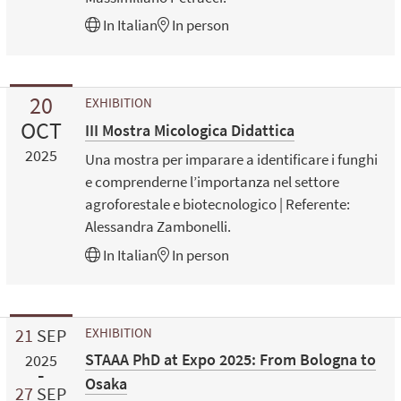
In
Italian
In person
20
EXHIBITION
OCT
III Mostra Micologica Didattica
2025
Una mostra per imparare a identificare i funghi
e comprenderne l’importanza nel settore
agroforestale e biotecnologico | Referente:
Alessandra Zambonelli.
In
Italian
In person
21
SEP
EXHIBITION
STAAA PhD at Expo 2025: From Bologna to
2025
Osaka
27
SEP