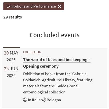
Exhibitions and Performance
29
results
Concluded events
20
MAY
EXHIBITION
The world of bees and beekeeping –
2026
Opening ceremony
23
JUN
Exhibition of books from the ‘Gabriele
2026
Goidanich’ Agricultural Library, featuring
materials from the ‘Guido Grandi’
entomological collection
In
Italian
Bologna