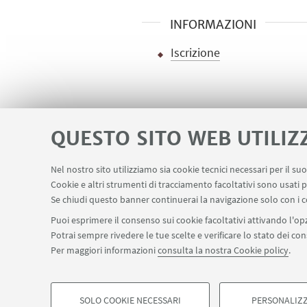
INFORMAZIONI
Iscrizione
QUESTO SITO WEB UTILIZ
Nel nostro sito utilizziamo sia cookie tecnici necessari per il s
Area riservata - Distal
Contatti
Car
Cookie e altri strumenti di tracciamento facoltativi sono usati p
LINK UTILI
Se chiudi questo banner continuerai la navigazione solo con i c
Puoi esprimere il consenso sui cookie facoltativi attivando l'opz
Potrai sempre rivedere le tue scelte e verificare lo stato dei c
SEGUI IL DIPARTIMENTO SU:
Per maggiori informazioni
consulta la nostra Cookie policy
.
©Copyright 2026 - ALMA MATER STUDIORUM - Università di Bologn
Privacy
Note legali
Informazioni sul sito e accessibilità
Imp
SOLO COOKIE NECESSARI
PERSONALIZZ