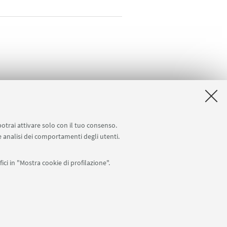
potrai attivare solo con il tuo consenso.
 e analisi dei comportamenti degli utenti.
ici in "Mostra cookie di profilazione".
APP:
76