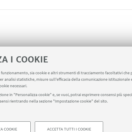
ZA I COOKIE
uo funzionamento, sia cookie e altri strumenti di tracciamento facoltativi che 
ta dei servizi
er analisi statistiche, misure sull'efficacia della comunicazione istituzionale
ookie necessari.
ione in "Personalizza cookie" e, se vuoi, potrai esprimere consensi più specif
onsensi rientrando nella sezione "Impostazione cookie" del sito.
SEGUI UNIBO SU:
a - Via Zamboni, 33 - 40126 Bologna - PI: 01131710376 - CF: 800070103
ostazioni Cookie
A COOKIE
ACCETTA TUTTI I COOKIE