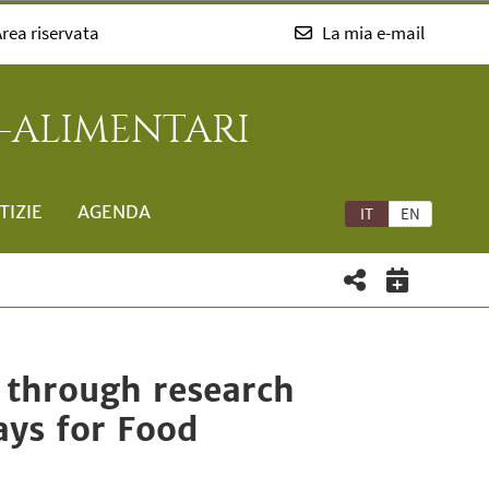
rea riservata
La mia e-mail
-ALIMENTARI
TIZIE
AGENDA
IT
EN
e through research
ays for Food