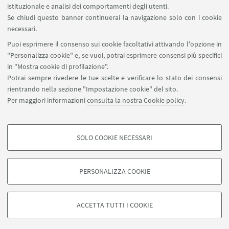
istituzionale e analisi dei comportamenti degli utenti.
Se chiudi questo banner continuerai la navigazione solo con i cookie
necessari.
SEGUI UNIBO SU:
Puoi esprimere il consenso sui cookie facoltativi attivando l'opzione in
"Personalizza cookie" e, se vuoi, potrai esprimere consensi più specifici
in "Mostra cookie di profilazione".
Potrai sempre rivedere le tue scelte e verificare lo stato dei consensi
rientrando nella sezione "Impostazione cookie" del sito.
APP:
Per maggiori informazioni
consulta la nostra Cookie policy
.
SOLO COOKIE NECESSARI
COOKIE DI PROFILAZIONE - FACOLTATIVI
©Copyright 2026 - ALMA MATER STUDIORUM - Università di
Si tratta di cookie utilizzati per analizzare le caratteristiche della navigazione
Bologna - Via Zamboni, 33 - 40126 Bologna - PI: 01131710376 - CF:
PERSONALIZZA COOKIE
degli utenti, creare profili in base al loro comportamento sul sito, per analisi
80007010376
di marketing.
Privacy
Note legali
Informazioni sul sito e accessibilità
Mostra cookie di profilazione
Impostazioni Cookie
ACCETTA TUTTI I COOKIE
Google/Youtube Video